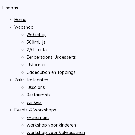
Ga
IJsbaas
naar
Home
de
Webshop
inhoud
250 mL ijs
500mL ijs
2,5 Liter IJs
Eenpersoons IJsdesserts
IJstaarten
Cadeaubon en Toppings
Zakelijke klanten
IJssalons
Restaurants
Winkels
Events & Workshops
Evenement
Workshop voor kinderen
Workshop voor Volwassenen