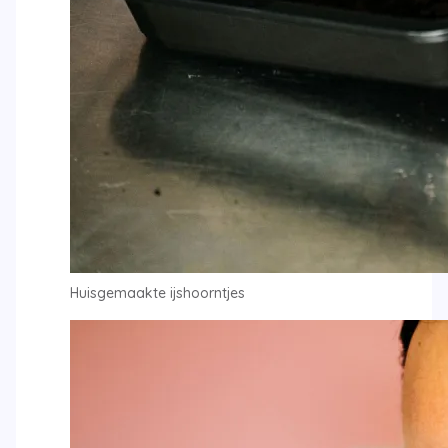
Huisgemaakte ijshoorntjes